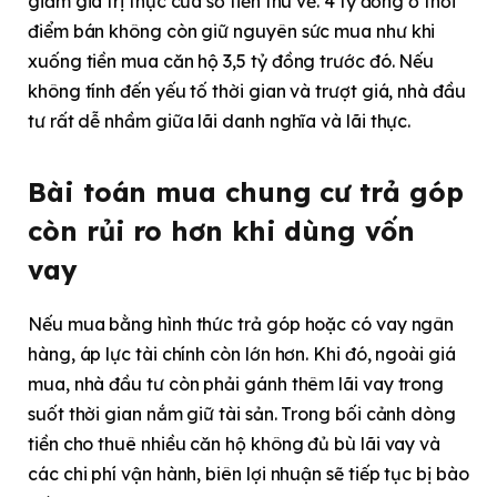
giảm giá trị thực của số tiền thu về. 4 tỷ đồng ở thời
điểm bán không còn giữ nguyên sức mua như khi
xuống tiền mua căn hộ 3,5 tỷ đồng trước đó. Nếu
không tính đến yếu tố thời gian và trượt giá, nhà đầu
tư rất dễ nhầm giữa lãi danh nghĩa và lãi thực.
Bài toán mua chung cư trả góp
còn rủi ro hơn khi dùng vốn
vay
Nếu mua bằng hình thức trả góp hoặc có vay ngân
hàng, áp lực tài chính còn lớn hơn. Khi đó, ngoài giá
mua, nhà đầu tư còn phải gánh thêm lãi vay trong
suốt thời gian nắm giữ tài sản. Trong bối cảnh dòng
tiền cho thuê nhiều căn hộ không đủ bù lãi vay và
các chi phí vận hành, biên lợi nhuận sẽ tiếp tục bị bào