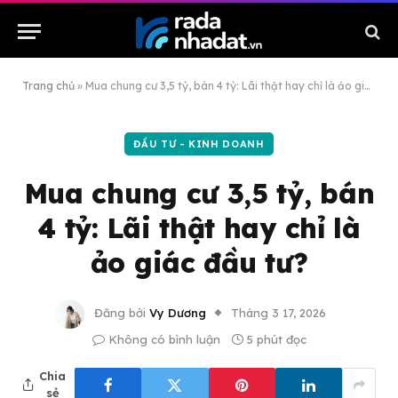
Trang chủ
»
Mua chung cư 3,5 tỷ, bán 4 tỷ: Lãi thật hay chỉ là ảo giác đầu tư?
ĐẦU TƯ - KINH DOANH
Mua chung cư 3,5 tỷ, bán
4 tỷ: Lãi thật hay chỉ là
ảo giác đầu tư?
Đăng bởi
Vy Dương
Tháng 3 17, 2026
Không có bình luận
5 phút đọc
Chia
sẻ