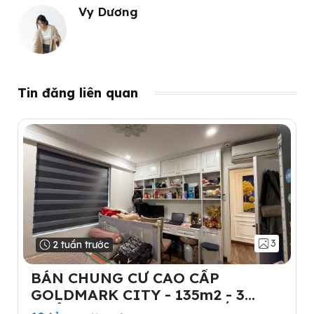
Vy Dương
Tin đăng liên quan
3
2 tuần trước
BÁN CHUNG CƯ CAO CẤP
GOLDMARK CITY - 135m2 - 3
NGỦ-TẶNG FULL NỘI THẤT- 2