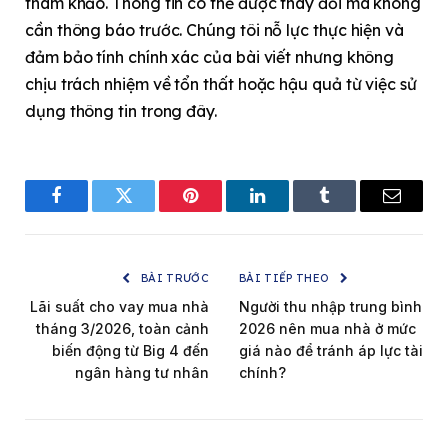
tham khảo. Thông tin có thể được thay đổi mà không
cần thông báo trước. Chúng tôi nỗ lực thực hiện và
đảm bảo tính chính xác của bài viết nhưng không
chịu trách nhiệm về tổn thất hoặc hậu quả từ việc sử
dụng thông tin trong đây.
Facebook
Twitter
Pinterest
LinkedIn
Tumblr
Email
BÀI TRƯỚC
BÀI TIẾP THEO
Lãi suất cho vay mua nhà
Người thu nhập trung bình
tháng 3/2026, toàn cảnh
2026 nên mua nhà ở mức
biến động từ Big 4 đến
giá nào để tránh áp lực tài
ngân hàng tư nhân
chính?