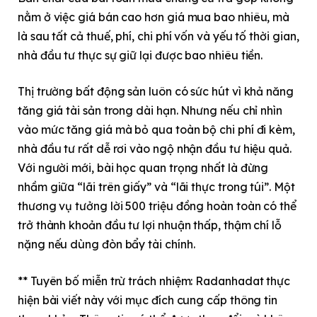
nằm ở việc giá bán cao hơn giá mua bao nhiêu, mà
là sau tất cả thuế, phí, chi phí vốn và yếu tố thời gian,
nhà đầu tư thực sự giữ lại được bao nhiêu tiền.
Thị trường bất động sản luôn có sức hút vì khả năng
tăng giá tài sản trong dài hạn. Nhưng nếu chỉ nhìn
vào mức tăng giá mà bỏ qua toàn bộ chi phí đi kèm,
nhà đầu tư rất dễ rơi vào ngộ nhận đầu tư hiệu quả.
Với người mới, bài học quan trọng nhất là đừng
nhầm giữa “lãi trên giấy” và “lãi thực trong túi”. Một
thương vụ tưởng lời 500 triệu đồng hoàn toàn có thể
trở thành khoản đầu tư lợi nhuận thấp, thậm chí lỗ
nặng nếu dùng đòn bẩy tài chính.
** Tuyên bố miễn trừ trách nhiệm: Radanhadat thực
hiện bài viết này với mục đích cung cấp thông tin