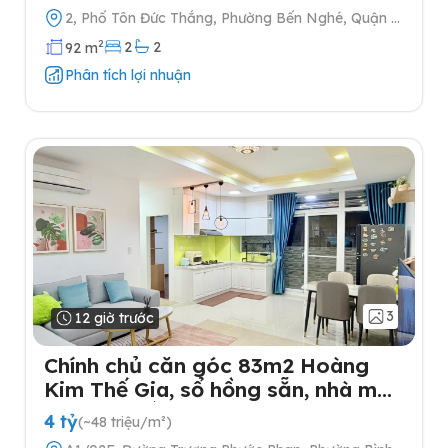
2, Phố Tôn Đức Thắng, Phường Bến Nghé, Quận 1,
Thành phố Hồ Chí Minh
2
2
2
92 m
Phân tích lợi nhuận
3
12 giờ trước
Chính chủ căn góc 83m2 Hoàng
Kim Thế Gia, sổ hồng sẵn, nhà mới,
full nội thất
4 tỷ
(~48 triệu/m²)