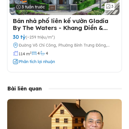
3
3 tuần trước
Bán nhà phố liên kế vườn Gladia
By The Waters - Khang Điền &
Keppel tại Quận 2
30 tỷ
(~259 triệu/m²)
Đường Võ Chí Công, Phường Bình Trưng Đông,
Quận 2, Thành phố Hồ Chí Minh
2
4
4
114 m
Phân tích lợi nhuận
Bài liên quan