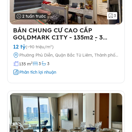
3
2 tuần trước
BÁN CHUNG CƯ CAO CẤP
GOLDMARK CITY - 135m2 - 3
NGỦ-TẶNG FULL NỘI THẤT- 2
12 tỷ
(~90 triệu/m²)
SLOT Ô TÔ
Phường Phú Diễn, Quận Bắc Từ Liêm, Thành phố
Hà Nội
2
3
3
135 m
Phân tích lợi nhuận