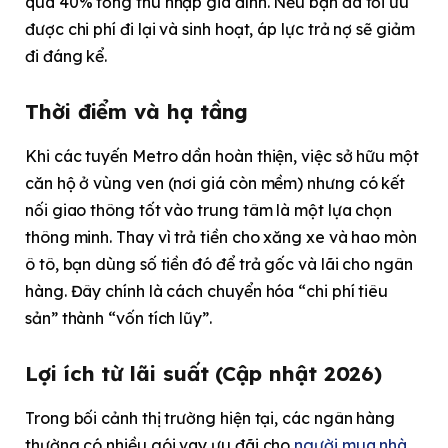
quá 40% tổng thu nhập gia đình. Nếu bạn đã tối ưu
được chi phí đi lại và sinh hoạt, áp lực trả nợ sẽ giảm
đi đáng kể.
Thời điểm và hạ tầng
Khi các tuyến Metro dần hoàn thiện, việc sở hữu một
căn hộ ở vùng ven (nơi giá còn mềm) nhưng có kết
nối giao thông tốt vào trung tâm là một lựa chọn
thông minh. Thay vì trả tiền cho xăng xe và hao mòn
ô tô, bạn dùng số tiền đó để trả gốc và lãi cho ngân
hàng. Đây chính là cách chuyển hóa “chi phí tiêu
sản” thành “vốn tích lũy”.
Lợi ích từ lãi suất (Cập nhật 2026)
Trong bối cảnh thị trường hiện tại, các ngân hàng
thường có nhiều gói vay ưu đãi cho
người mua nhà