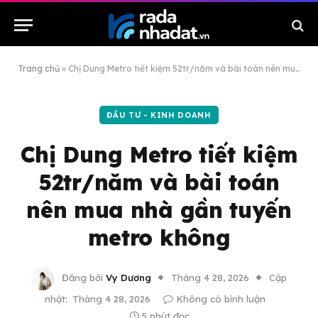
Trang chủ
»
Chị Dung Metro tiết kiệm 52tr/năm và bài toán nên mua nhà gần tuyến metro không
ĐẦU TƯ - KINH DOANH
Chị Dung Metro tiết kiệm
52tr/năm và bài toán
nên mua nhà gần tuyến
metro không
Đăng bởi
Vy Dương
Tháng 4 28, 2026
Cập
nhật:
Tháng 4 28, 2026
Không có bình luận
5 phút đọc