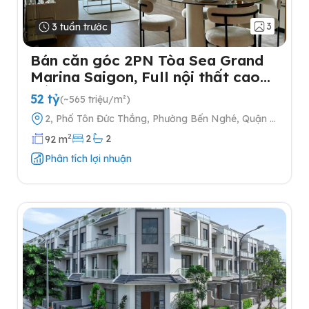
3
3 tuần trước
Bán căn góc 2PN Tòa Sea Grand
Marina Saigon, Full nội thất cao
cấp
52 tỷ
(~565 triệu/m²)
2, Phố Tôn Đức Thắng, Phường Bến Nghé, Quận 1,
Thành phố Hồ Chí Minh
2
2
2
92 m
Phân tích lợi nhuận