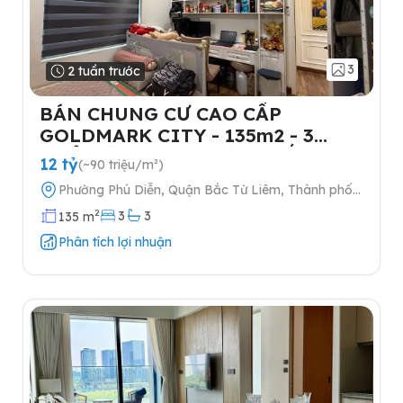
3
2 tuần trước
BÁN CHUNG CƯ CAO CẤP
GOLDMARK CITY - 135m2 - 3
NGỦ-TẶNG FULL NỘI THẤT- 2
12 tỷ
(~90 triệu/m²)
SLOT Ô TÔ
Phường Phú Diễn, Quận Bắc Từ Liêm, Thành phố
Hà Nội
2
3
3
135 m
Phân tích lợi nhuận