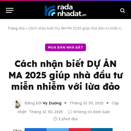
Trang chủ
»
Cách nhận biết DỰ ÁN MA 2025 giúp nhà đầu tư miễn nhiễm với lừa đảo
MUA BÁN NHÀ ĐẤT
Cách nhận biết DỰ ÁN
MA 2025 giúp nhà đầu tư
miễn nhiễm với lừa đảo
Đăng bởi
Vy Dương
Tháng 10 30, 2025
Cập
nhật:
Tháng 10 30, 2025
Không có bình luận
2 phút đọc
Chia