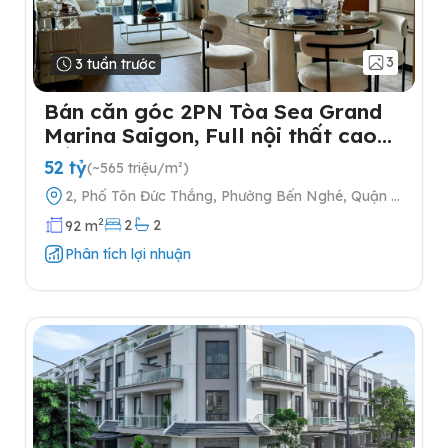
3
3 tuần trước
Bán căn góc 2PN Tòa Sea Grand
Marina Saigon, Full nội thất cao
cấp
52 tỷ
(~565 triệu/m²)
2, Phố Tôn Đức Thắng, Phường Bến Nghé, Quận 1,
Thành phố Hồ Chí Minh
2
2
2
92 m
Phân tích lợi nhuận