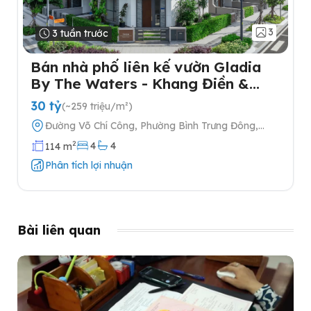
3
3 tuần trước
Bán nhà phố liên kế vườn Gladia
By The Waters - Khang Điền &
Keppel tại Quận 2
30 tỷ
(~259 triệu/m²)
Đường Võ Chí Công, Phường Bình Trưng Đông,
Quận 2, Thành phố Hồ Chí Minh
2
4
4
114 m
Phân tích lợi nhuận
Bài liên quan