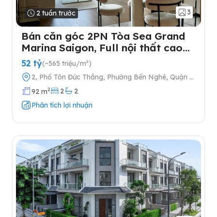
3
2 tuần trước
Bán căn góc 2PN Tòa Sea Grand
Marina Saigon, Full nội thất cao
cấp
52 tỷ
(~565 triệu/m²)
2, Phố Tôn Đức Thắng, Phường Bến Nghé, Quận 1,
Thành phố Hồ Chí Minh
2
2
2
92 m
Phân tích lợi nhuận