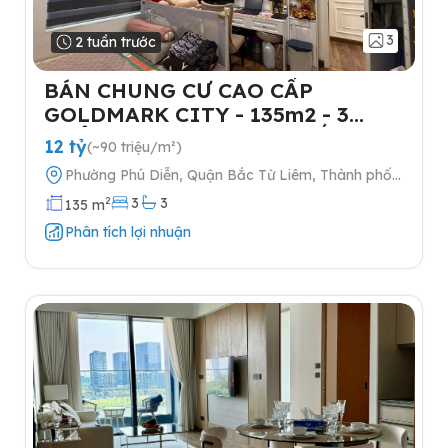
3
2 tuần trước
BÁN CHUNG CƯ CAO CẤP
GOLDMARK CITY - 135m2 - 3
NGỦ-TẶNG FULL NỘI THẤT- 2
12 tỷ
(~90 triệu/m²)
SLOT Ô TÔ
Phường Phú Diễn, Quận Bắc Từ Liêm, Thành phố
Hà Nội
2
3
3
135 m
Phân tích lợi nhuận