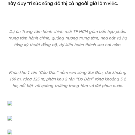
này duy trì sức sống đô thị cả ngoài giờ làm việc.
Dự án Trung tâm hành chính mới TP HCM gồm bốn hợp phần:
trung tâm hành chính, quảng trường trung tâm, nhà hát và hạ
tầng kỹ thuật đồng bộ, dự kiến hoàn thành sau hai năm.
Phân khu 1 tên “Của Dân” nằm ven sông Sài Gòn, dài khoảng
169 m, rộng 325 m; phân khu 2 tên “Do Dân” rộng khoảng 3,2
ha, nổi bật với quảng trường trung tâm và đài phun nước.