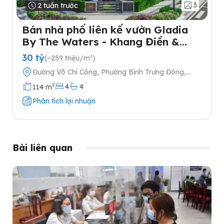
3
2 tuần trước
Bán nhà phố liên kế vườn Gladia
By The Waters - Khang Điền &
Keppel tại Quận 2
30 tỷ
(~259 triệu/m²)
Đường Võ Chí Công, Phường Bình Trưng Đông,
Quận 2, Thành phố Hồ Chí Minh
2
4
4
114 m
Phân tích lợi nhuận
Bài liên quan