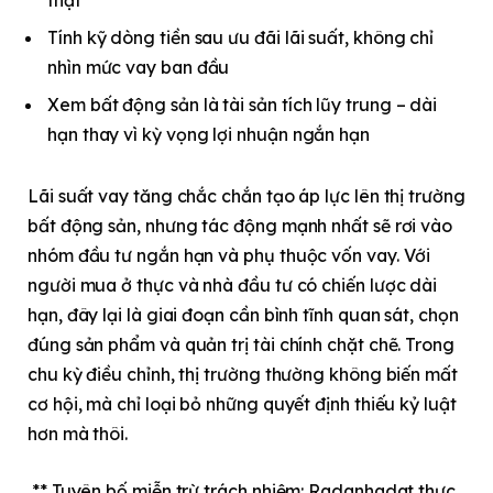
thật
Tính kỹ dòng tiền sau ưu đãi lãi suất, không chỉ
nhìn mức vay ban đầu
Xem bất động sản là tài sản tích lũy trung – dài
hạn thay vì kỳ vọng lợi nhuận ngắn hạn
Lãi suất vay tăng chắc chắn tạo áp lực lên thị trường
bất động sản, nhưng tác động mạnh nhất sẽ rơi vào
nhóm đầu tư ngắn hạn và phụ thuộc vốn vay. Với
người mua ở thực và nhà đầu tư có chiến lược dài
hạn, đây lại là giai đoạn cần bình tĩnh quan sát, chọn
đúng sản phẩm và quản trị tài chính chặt chẽ. Trong
chu kỳ điều chỉnh, thị trường thường không biến mất
cơ hội, mà chỉ loại bỏ những quyết định thiếu kỷ luật
hơn mà thôi.
** Tuyên bố miễn trừ trách nhiệm: Radanhadat thực