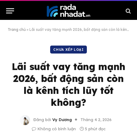
Trang chủ
»
Lãi suất vay tăng mạnh 2026, bất động sản còn là kênh tích lũy tốt không?
CHƯA XẾP LOẠI
Lãi suất vay tăng mạnh
2026, bất động sản còn
là kênh tích lũy tốt
không?
Đăng bởi
Vy Dương
Tháng 4 2, 2026
Không có bình luận
5 phút đọc