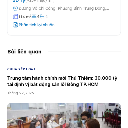
30 tỷ
(~259 triệu/m²)
Đường Võ Chí Công, Phường Bình Trưng Đông,
Quận 2, Thành phố Hồ Chí Minh
2
4
4
114 m
Phân tích lợi nhuận
Bài liên quan
CHƯA XẾP LOẠI
Trung tâm hành chính mới Thủ Thiêm: 30.000 tỷ
tái định vị bất động sản lõi Đông TP.HCM
Tháng 5 2, 2026