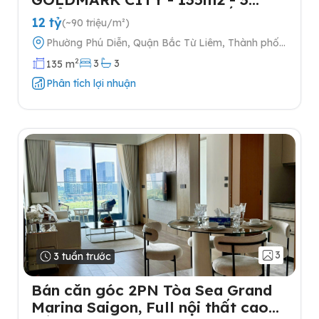
NGỦ-TẶNG FULL NỘI THẤT- 2
12 tỷ
(~90 triệu/m²)
SLOT Ô TÔ
Phường Phú Diễn, Quận Bắc Từ Liêm, Thành phố
Hà Nội
2
3
3
135 m
Phân tích lợi nhuận
3
3 tuần trước
Bán căn góc 2PN Tòa Sea Grand
Marina Saigon, Full nội thất cao