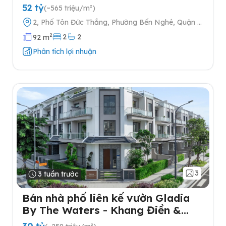
cấp
52 tỷ
(~565 triệu/m²)
2, Phố Tôn Đức Thắng, Phường Bến Nghé, Quận 1,
Thành phố Hồ Chí Minh
2
2
2
92 m
Phân tích lợi nhuận
3
3 tuần trước
Bán nhà phố liên kế vườn Gladia
By The Waters - Khang Điền &
Keppel tại Quận 2