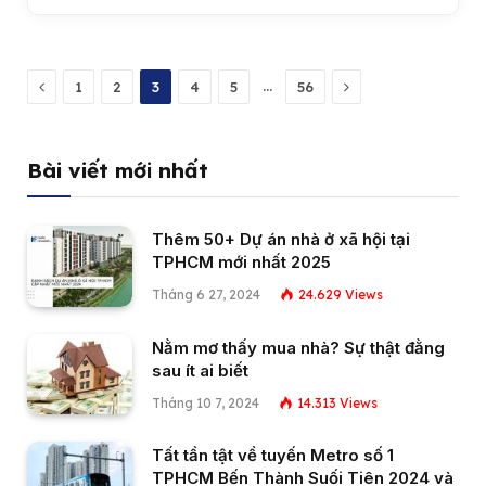
Previous
Next
…
1
2
3
4
5
56
Bài viết mới nhất
Thêm 50+ Dự án nhà ở xã hội tại
TPHCM mới nhất 2025
Tháng 6 27, 2024
24.629
Views
Nằm mơ thấy mua nhà? Sự thật đằng
sau ít ai biết
Tháng 10 7, 2024
14.313
Views
Tất tần tật về tuyến Metro số 1
TPHCM Bến Thành Suối Tiên 2024 và