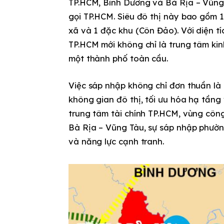
TP.HCM, Bình Dương và Bà Rịa – Vũng 
gọi TP.HCM. Siêu đô thị này bao gồm 
xã và 1 đặc khu (Côn Đảo). Với diện tí
TP.HCM mới không chỉ là trung tâm kin
một thành phố toàn cầu.
Việc sáp nhập không chỉ đơn thuần là 
không gian đô thị, tối ưu hóa hạ tầng
trung tâm tài chính TP.HCM, vùng côn
Bà Rịa – Vũng Tàu, sự sáp nhập phườ
và năng lực cạnh tranh.