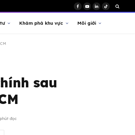
Facebook
YouTube
LinkedIn
TikTok
tư
Khám phá khu vực
Môi giới
HCM
chính sau
HCM
 phút đọc