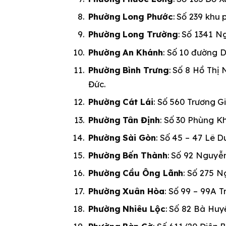
Phường Long Phước
: Số 239 khu
Phường Long Trường
: Số 1341 N
Phường An Khánh
: Số 10 đường D
Phường Bình Trưng
: Số 8 Hồ Thị
Đức.
Phường Cát Lái
: Số 560 Trương G
Phường Tân Định
: Số 30 Phùng K
Phường Sài Gòn
: Số 45 – 47 Lê 
Phường Bến Thành
: Số 92 Nguyễ
Phường Cầu Ông Lãnh
: Số 275 N
Phường Xuân Hòa
: Số 99 – 99A 
Phường Nhiêu Lộc
: Số 82 Bà Huy