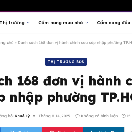
Thị trường
Cẩm nang mua nhà
Cẩm nang đầu 
ang chủ
»
Danh sách 168 đơn vị hành chính sau sáp nhập phường TP.
THỊ TRƯỜNG BĐS
h 168 đơn vị hành 
p nhập phường TP.
ăng bởi
Khuê Lý
Tháng 8 14, 2025
Không có bình luận
15