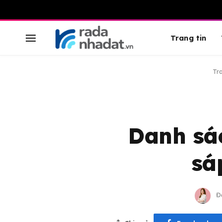
Trang tin
Tr
Danh sác
sá
Đ