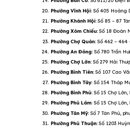
Phường Bàn Cờ
: Số 611/20 Điện 
Phường Vĩnh Hội
: Số 405 Hoàng D
Phường Khánh Hội
: Số 85 – 87 T
Phường Xóm Chiếu
: Số 18 Đoàn 
Phường Chợ Quán
: Số 462 – 464
Phường An Đông
: Số 780 Trần H
Phường Chợ Lớn
: Số 279 Hải Thư
Phường Bình Tiên
: Số 107 Cao Vă
Phường Bình Tây
: Số 154 Tháp Mư
Phường Bình Phú
: Số 15 Chợ Lớn,
Phường Phú Lâm
: Số 15 Chợ Lớn,
Phường Tân Mỹ
: Số 7 Tân Phú, p
Phường Phú Thuận
: Số 1203 Huỳ