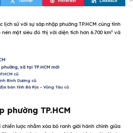
Twitter
Pinterest
LinkedIn
 lịch sử với sự sáp nhập phường TP.HCM cùng tỉnh
nên một siêu đô thị với diện tích hơn 6.700 km² và
HCM
c phường, xã tại TP.HCM mới
TP.HCM cũ
tỉnh Bình Dương cũ
 địa bàn tỉnh Bà Rịa – Vũng Tàu cũ
ập phường TP.HCM
 chiến lược nhằm xóa bỏ ranh giới hành chính giữa