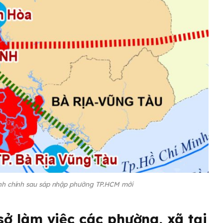
nh chính sau sáp nhập phường TP.HCM mới
sở làm việc các phường, xã tại