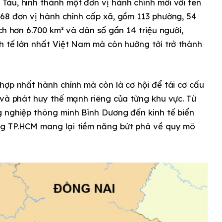
Tàu, hình thành một đơn vị hành chính mới với tên
168 đơn vị hành chính cấp xã, gồm 113 phường, 54
ch hơn 6.700 km² và dân số gần 14 triệu người,
h tế lớn nhất Việt Nam mà còn hướng tới trở thành
hợp nhất hành chính mà còn là cơ hội để tái cơ cấu
 và phát huy thế mạnh riêng của từng khu vực. Từ
g nghiệp thông minh Bình Dương đến kinh tế biển
ng TP.HCM mang lại tiềm năng bứt phá về quy mô