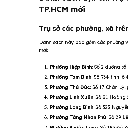
TP.HCM mới
Trụ sở các phường, xã trê
Danh sách này bao gồm các phường và
mới:
Phường Hiệp Bình
: Số 2 đường số
Phường Tam Bình
: Số 934 tỉnh lộ
Phường Thủ Đức
: Số 17 Chân Lý,
Phường Linh Xuân
: Số 81 Hoàng 
Phường Long Bình
: Số 325 Nguyễ
Phường Tăng Nhơn Phú
: Số 29 L
Phường Phước Long
: Số 183 Đỗ 