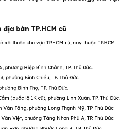
n địa bàn TP.HCM cũ
 xã thuộc khu vực TP.HCM cũ, nay thuộc TP.HCM
 5, phường Hiệp Bình Chánh, TP. Thủ Đức.
 43, phường Bình Chiểu, TP. Thủ Đức.
 phường Bình Thọ, TP. Thủ Đức.
Cầm (quốc lộ 1K cũ), phường Linh Xuân, TP. Thủ Đức.
n Văn Tăng, phường Long Thạnh Mỹ, TP. Thủ Đức.
ê Văn Việt, phường Tăng Nhơn Phú A, TP. Thủ Đức.
Xuân Hợp, phường Phước Long B, TP. Thủ Đức.