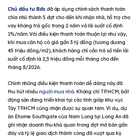
Chủ đầu tư Bđs
đã áp dụng chính sách thanh toán
chia nhỏ thành 5 đợt cho đến khi nhận nhà, hỗ trợ cho
vay không trả gốc trong 2 năm và lãi suất cố định
1%/năm. Với điều kiện thanh toán thuận lợi như vậy,
khi mua căn hộ có giá gần 3 tỷ đồng (tương đương
45 triệu đồng/m2), khách hàng chỉ cần trả số tiền lãi
suất cố định là 2,5 triệu đồng mỗi tháng cho đến
tháng 8/2026.
Chính những điều kiện thanh toán dễ dàng này đã
thu hút nhiều
người mua nhà
. Không chỉ TP.HCM, bất
động sản đang triển khai tại các tỉnh giáp khu vực
Tây TP.HCM cũng nhận được sự quan tâm. Ví dụ, dự
án Ehome Southgate của Nam Long tại Long An đã
ghi nhận doanh thu khả quan trong đợt mở bán gần
đây và tỷ lệ giao dịch thành công đã vượt qua kỳ