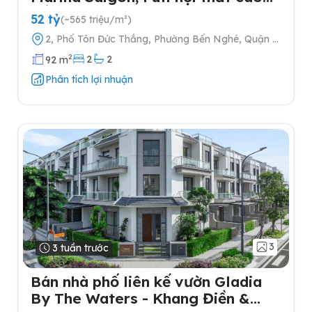
cấp
52 tỷ
(~565 triệu/m²)
2, Phố Tôn Đức Thắng, Phường Bến Nghé, Quận 1,
Thành phố Hồ Chí Minh
2
2
2
92 m
Phân tích lợi nhuận
3
3 tuần trước
Bán nhà phố liên kế vườn Gladia
By The Waters - Khang Điền &