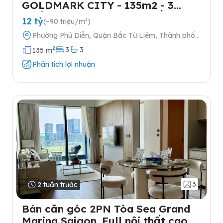
GOLDMARK CITY - 135m2 - 3
NGỦ-TẶNG FULL NỘI THẤT- 2
12 tỷ
(~90 triệu/m²)
SLOT Ô TÔ
Phường Phú Diễn, Quận Bắc Từ Liêm, Thành phố
Hà Nội
2
3
3
135 m
Phân tích lợi nhuận
3
2 tuần trước
Bán căn góc 2PN Tòa Sea Grand
Marina Saigon, Full nội thất cao