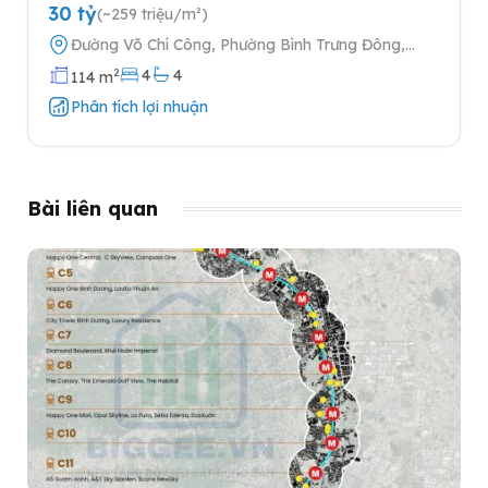
Keppel tại Quận 2
30 tỷ
(~259 triệu/m²)
Đường Võ Chí Công, Phường Bình Trưng Đông,
Quận 2, Thành phố Hồ Chí Minh
2
4
4
114 m
Phân tích lợi nhuận
Bài liên quan