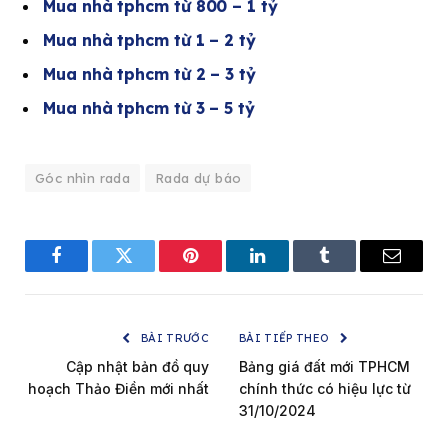
Mua nhà tphcm từ 800 – 1 tỷ
Mua nhà tphcm từ 1 – 2 tỷ
Mua nhà tphcm từ 2 – 3 tỷ
Mua nhà tphcm từ 3 – 5 tỷ
Góc nhìn rada
Rada dự báo
Facebook
Twitter
Pinterest
LinkedIn
Tumblr
Email
BÀI TRƯỚC
BÀI TIẾP THEO
Cập nhật bản đồ quy
Bảng giá đất mới TPHCM
hoạch Thảo Điền mới nhất
chính thức có hiệu lực từ
31/10/2024