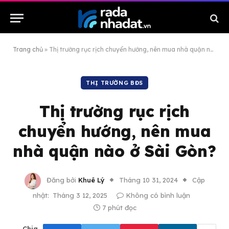
Trang chủ
»
Thị trường rục rịch chuyển hướng, nên mua nhà quận nào ở Sài Gòn?
THỊ TRƯỜNG BĐS
Thị trường rục rịch
chuyển hướng, nên mua
nhà quận nào ở Sài Gòn?
Đăng bởi
Khuê Lý
Tháng 10 31, 2024
Cập
nhật:
Tháng 3 12, 2025
Không có bình luận
7 phút đọc
Chia