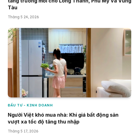
tăng trưởng mới cho Long Thành, Phú Mỹ và Vũng
Tàu
Tháng 5 24, 2026
ĐẦU TƯ - KINH DOANH
Người Việt khó mua nhà: Khi giá bất động sản
vượt xa tốc độ tăng thu nhập
Tháng 5 17, 2026