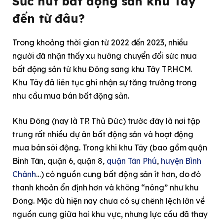
Sức hút bất động sản khu Tây
đến từ đâu?
Trong khoảng thời gian từ 2022 đến 2023, nhiều
người đã nhận thấy xu hướng chuyển đổi sức mua
bất động sản từ khu Đông sang khu Tây TP.HCM.
Khu Tây đã liên tục ghi nhận sự tăng trưởng trong
nhu cầu mua bán bất động sản.
Khu Đông (nay là TP. Thủ Đức) trước đây là nơi tập
trung rất nhiều dự án bất động sản và hoạt động
mua bán sôi động. Trong khi khu Tây (bao gồm quận
Bình Tân, quận 6, quận 8,
quận Tân Phú
,
huyện Bình
Chánh
…) có nguồn cung bất động sản ít hơn, do đó
thanh khoản ổn định hơn và không “nóng” như khu
Đông. Mặc dù hiện nay chưa có sự chênh lệch lớn về
nguồn cung giữa hai khu vực, nhưng lực cầu đã thay