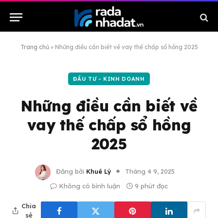
Trang chủ
»
Những điều cần biết về vay thế chấp sổ hồng 2025
ĐẦU TƯ - KINH DOANH
Những điều cần biết về
vay thế chấp sổ hồng
2025
Đăng bởi
Khuê Lý
Tháng 4 9, 2025
Không có bình luận
9 phút đọc
Chia
sẻ