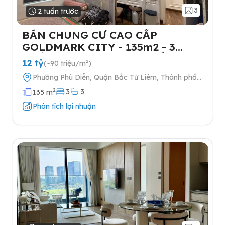
3
2 tuần trước
BÁN CHUNG CƯ CAO CẤP
GOLDMARK CITY - 135m2 - 3
NGỦ-TẶNG FULL NỘI THẤT- 2
12 tỷ
(~90 triệu/m²)
SLOT Ô TÔ
Phường Phú Diễn, Quận Bắc Từ Liêm, Thành phố
Hà Nội
2
3
3
135 m
Phân tích lợi nhuận