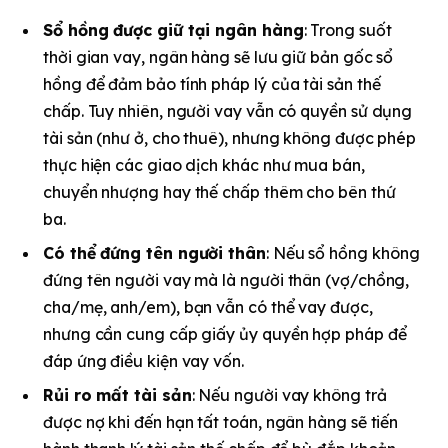
Sổ hồng được giữ tại ngân hàng
: Trong suốt
thời gian vay, ngân hàng sẽ lưu giữ bản gốc sổ
hồng để đảm bảo tính pháp lý của tài sản thế
chấp. Tuy nhiên, người vay vẫn có quyền sử dụng
tài sản (như ở, cho thuê), nhưng không được phép
thực hiện các giao dịch khác như mua bán,
chuyển nhượng hay thế chấp thêm cho bên thứ
ba.
Có thể đứng tên người thân
: Nếu sổ hồng không
đứng tên người vay mà là người thân (vợ/chồng,
cha/mẹ, anh/em), bạn vẫn có thể vay được,
nhưng cần cung cấp giấy ủy quyền hợp pháp để
đáp ứng điều kiện vay vốn.
Rủi ro mất tài sản
: Nếu người vay không trả
được nợ khi đến hạn tất toán, ngân hàng sẽ tiến