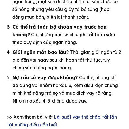
ngân hàng, một số nơi chấp nhận tài sản chưa có
sổ hồng nhưng yêu cầu giấy tờ bổ sung (hợp
đồng mua bán, biên lai thanh toán).
Có thể trả toàn bộ khoản vay trước hạn
không?
Có, nhưng bạn sẽ chịu phí tất toán sớm
theo quy định của ngân hàng.
Giải ngân mất bao lâu?
Thời gian giải ngân từ 2
giờ đến vài ngày sau khi hoàn tất thủ tục, tùy
chính sách từng ngân hàng.
Nợ xấu có vay được không?
Có thể, nhưng chỉ
áp dụng với nhóm nợ xấu 3, kèm điều kiện chứng
minh khả năng trả nợ và mục đích vay rõ ràng.
Nhóm nợ xấu 4-5 không được vay.
>> Xem thêm bài viết
Lãi suất vay thế chấp: tất tần
tật những điều cần biết