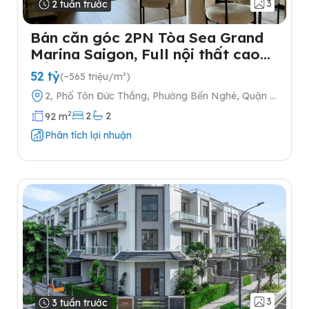
3
2 tuần trước
Bán căn góc 2PN Tòa Sea Grand
Marina Saigon, Full nội thất cao
cấp
52 tỷ
(~565 triệu/m²)
2, Phố Tôn Đức Thắng, Phường Bến Nghé, Quận 1,
Thành phố Hồ Chí Minh
2
2
2
92 m
Phân tích lợi nhuận
3
3 tuần trước