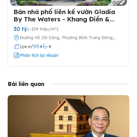
Bán nhà phố liên kế vườn Gladia
By The Waters - Khang Điền &
Keppel tại Quận 2
30 tỷ
(~259 triệu/m²)
Đường Võ Chí Công, Phường Bình Trưng Đông,
Quận 2, Thành phố Hồ Chí Minh
2
4
4
114 m
Phân tích lợi nhuận
Bài liên quan