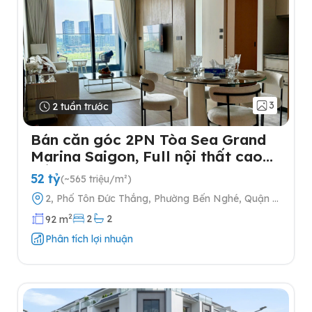
3
2 tuần trước
Bán căn góc 2PN Tòa Sea Grand
Marina Saigon, Full nội thất cao
cấp
52 tỷ
(~565 triệu/m²)
2, Phố Tôn Đức Thắng, Phường Bến Nghé, Quận 1,
Thành phố Hồ Chí Minh
2
2
2
92 m
Phân tích lợi nhuận