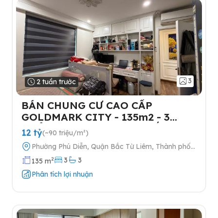
3
2 tuần trước
BÁN CHUNG CƯ CAO CẤP
GOLDMARK CITY - 135m2 - 3
NGỦ-TẶNG FULL NỘI THẤT- 2
12 tỷ
(~90 triệu/m²)
SLOT Ô TÔ
Phường Phú Diễn, Quận Bắc Từ Liêm, Thành phố
Hà Nội
2
3
3
135 m
Phân tích lợi nhuận