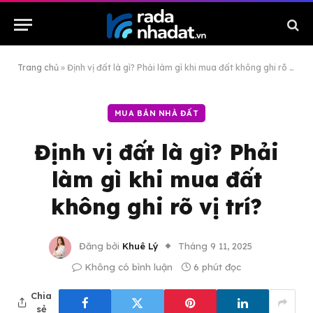
Trang chủ
»
Định vị đất là gì? Phải làm gì khi mua đất không ghi rõ vị trí?
MUA BÁN NHÀ ĐẤT
Định vị đất là gì? Phải
làm gì khi mua đất
không ghi rõ vị trí?
Đăng bởi
Khuê Lý
Tháng 9 11, 2025
Không có bình luận
6 phút đọc
Chia
sẻ