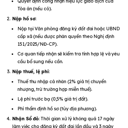
Quyết định công nhận hiệu lực giao dịch của
Tòa án (nếu có).
Nộp hồ sơ
:
Nộp tại Văn phòng đăng ký đất đai hoặc UBND
cấp xã (nếu được phân quyền theo Nghị định
151/2025/NĐ-CP).
Cơ quan tiếp nhận sẽ kiểm tra tính hợp lệ và yêu
cầu bổ sung nếu cần.
Nộp thuế, lệ phí
:
Thuế thu nhập cá nhân (2% giá trị chuyển
nhượng, trừ trường hợp miễn thuế).
Lệ phí trước bạ (0,5% giá trị đất).
Phí thẩm định hồ sơ (tùy địa phương).
Nhận Sổ đỏ
: Thời gian xử lý không quá 17 ngày
làm việc cho đăng ký đất đai lần đầu và 3 ngày