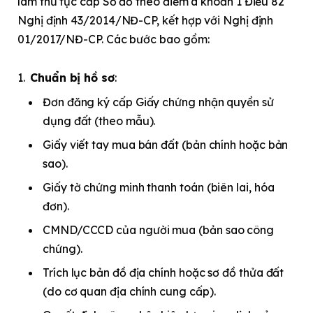
làm thủ tục cấp Sổ đỏ theo điểm a khoản 1 Điều 82
Nghị định 43/2014/NĐ-CP, kết hợp với Nghị định
01/2017/NĐ-CP. Các bước bao gồm:
Chuẩn bị hồ sơ
:
Đơn đăng ký cấp Giấy chứng nhận quyền sử
dụng đất (theo mẫu).
Giấy viết tay mua bán đất (bản chính hoặc bản
sao).
Giấy tờ chứng minh thanh toán (biên lai, hóa
đơn).
CMND/CCCD của người mua (bản sao công
chứng).
Trích lục bản đồ địa chính hoặc sơ đồ thửa đất
(do cơ quan địa chính cung cấp).