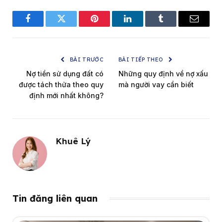
Facebook
Twitter
Pinterest
LinkedIn
Tumblr
Email
BÀI TRƯỚC
BÀI TIẾP THEO
Nợ tiền sử dụng đất có
Những quy định về nợ xấu
được tách thửa theo quy
mà người vay cần biết
định mới nhất không?
Khuê Lý
Tin đăng liên quan