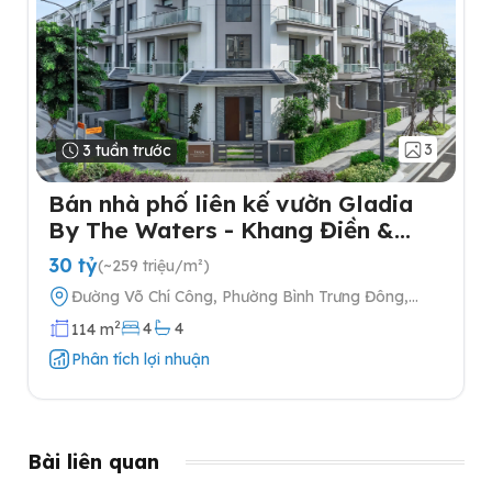
3
3 tuần trước
Bán nhà phố liên kế vườn Gladia
By The Waters - Khang Điền &
Keppel tại Quận 2
30 tỷ
(~259 triệu/m²)
Đường Võ Chí Công, Phường Bình Trưng Đông,
Quận 2, Thành phố Hồ Chí Minh
2
4
4
114 m
Phân tích lợi nhuận
Bài liên quan