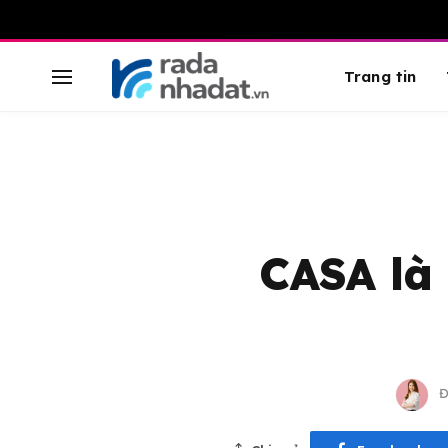
Trang tin
CASA là 
Đ