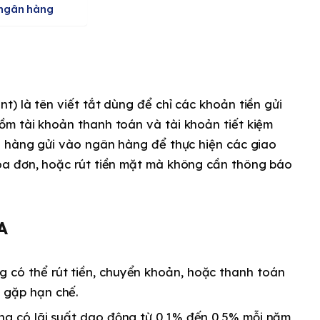
 ngân hàng
) là tên viết tắt dùng để chỉ các khoản tiền gửi
m tài khoản thanh toán và tài khoản tiết kiệm
h hàng gửi vào ngân hàng để thực hiện các giao
óa đơn, hoặc rút tiền mặt mà không cần thông báo
A
g có thể rút tiền, chuyển khoản, hoặc thanh toán
 gặp hạn chế.
ờng có lãi suất dao động từ 0,1% đến 0,5% mỗi năm,