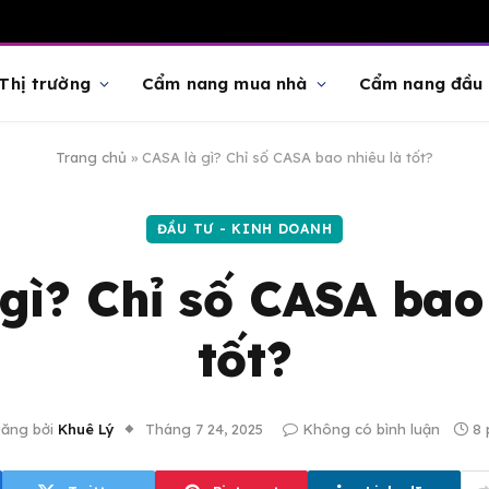
Thị trường
Cẩm nang mua nhà
Cẩm nang đầu 
Trang chủ
»
CASA là gì? Chỉ số CASA bao nhiêu là tốt?
ĐẦU TƯ - KINH DOANH
gì? Chỉ số CASA bao
tốt?
ăng bởi
Khuê Lý
Tháng 7 24, 2025
Không có bình luận
8 