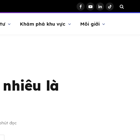
Facebook
YouTube
LinkedIn
TikTok
tư
Khám phá khu vực
Môi giới
 nhiêu là
phút đọc