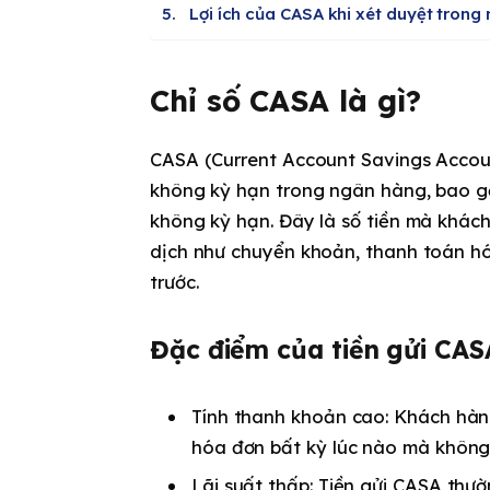
Lợi ích của CASA khi xét duyệt trong
Chỉ số CASA là gì?
CASA (Current Account Savings Account
không kỳ hạn trong ngân hàng, bao gồ
không kỳ hạn. Đây là số tiền mà khác
dịch như chuyển khoản, thanh toán h
trước.
Đặc điểm của tiền gửi CAS
Tính thanh khoản cao
: Khách hàn
hóa đơn bất kỳ lúc nào mà không
Lãi suất thấp
: Tiền gửi CASA thư