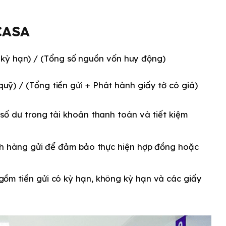
 CASA
kỳ hạn) / (Tổng số nguồn vốn huy động)
ỹ) / (Tổng tiền gửi + Phát hành giấy tờ có giá)
số dư trong tài khoản thanh toán và tiết kiệm
ch hàng gửi để đảm bảo thực hiện hợp đồng hoặc
 gồm tiền gửi có kỳ hạn, không kỳ hạn và các giấy