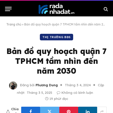
Trang chủ
»
Bản đồ quy hoạch quận 7 TPHCM tầm nhìn đến năm 2030
THỊ TRƯỜNG BĐS
Bản đồ quy hoạch quận 7
TPHCM tầm nhìn đến
năm 2030
Đăng bởi
Phương Dung
Tháng 3 4, 2024
Cập
nhật:
Tháng 3 5, 2025
Không có bình luận
19 phút đọc
Chia