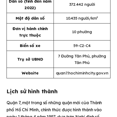
Dân số (tính đến năm
372.442 người
2022)
Mật độ dân số
10.435 người/km²
Đơn vị hành chính
10 phường
trực thuộc
Biển số xe
59-C2-C4
7 Đường Tân Phú, phường
Trụ sở UBND
Tân Phú
Website
quan7.hochiminhcity.gov.vn
Lịch sử hình thành
Quận 7, một trong số những quận mới của Thành
phố Hồ Chí Minh, chính thức được hình thành vào
ngày 1 tháng 4 năm 1997, dựa trên Nghị định số