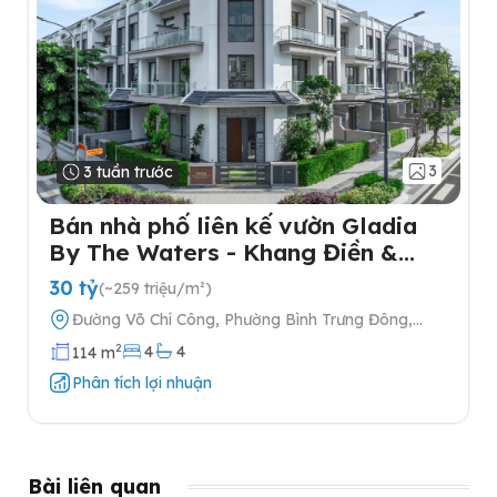
3
3 tuần trước
Bán nhà phố liên kế vườn Gladia
By The Waters - Khang Điền &
Keppel tại Quận 2
30 tỷ
(~259 triệu/m²)
Đường Võ Chí Công, Phường Bình Trưng Đông,
Quận 2, Thành phố Hồ Chí Minh
2
4
4
114 m
Phân tích lợi nhuận
Bài liên quan