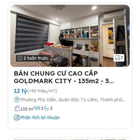
3
2 tuần trước
BÁN CHUNG CƯ CAO CẤP
GOLDMARK CITY - 135m2 - 3
NGỦ-TẶNG FULL NỘI THẤT- 2
12 tỷ
(~90 triệu/m²)
SLOT Ô TÔ
Phường Phú Diễn, Quận Bắc Từ Liêm, Thành phố
Hà Nội
2
3
3
135 m
Phân tích lợi nhuận