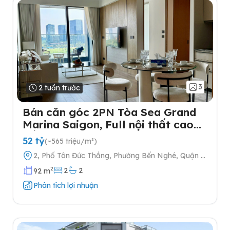
3
2 tuần trước
Bán căn góc 2PN Tòa Sea Grand
Marina Saigon, Full nội thất cao
cấp
52 tỷ
(~565 triệu/m²)
2, Phố Tôn Đức Thắng, Phường Bến Nghé, Quận 1,
Thành phố Hồ Chí Minh
2
2
2
92 m
Phân tích lợi nhuận