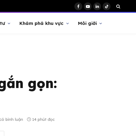
Facebook
YouTube
LinkedIn
TikTok
tư
Khám phá khu vực
Môi giới
gắn gọn:
ó bình luận
14 phút đọc