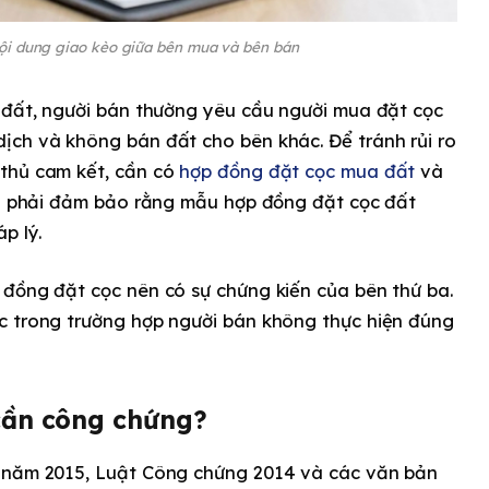
nội dung giao kèo giữa bên mua và bên bán
n đất, người bán thường yêu cầu người mua đặt cọc
ịch và không bán đất cho bên khác. Để tránh rủi ro
 thủ cam kết, cần có
hợp đồng đặt cọc mua đất
và
iên phải đảm bảo rằng mẫu hợp đồng đặt cọc đất
p lý.
 đồng đặt cọc nên có sự chứng kiến của bên thứ ba.
c trong trường hợp người bán không thực hiện đúng
 cần công chứng?
ự năm 2015, Luật Công chứng 2014 và các văn bản