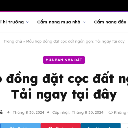
Thị trường
Cẩm nang mua nhà
Cẩm nang đầu 
Trang chủ
»
Mẫu hợp đồng đặt cọc đất ngắn gọn: Tải ngay tại đây
MUA BÁN NHÀ ĐẤT
 đồng đặt cọc đất n
Tải ngay tại đây
ễn
Tháng 8 30, 2024
Cập nhật:
Tháng 8 30, 2024
Không c