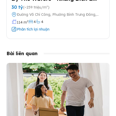
Keppel tại Quận 2
30 tỷ
(~259 triệu/m²)
Đường Võ Chí Công, Phường Bình Trưng Đông,
Quận 2, Thành phố Hồ Chí Minh
2
4
4
114 m
Phân tích lợi nhuận
Bài liên quan