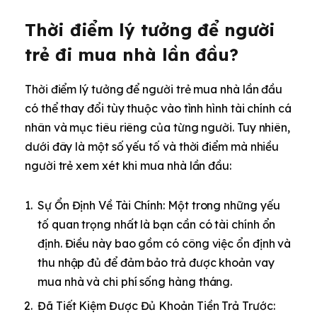
Thời điểm lý tưởng để người
trẻ đi mua nhà lần đầu?
Thời điểm lý tưởng để người trẻ mua nhà lần đầu
có thể thay đổi tùy thuộc vào tình hình tài chính cá
nhân và mục tiêu riêng của từng người. Tuy nhiên,
dưới đây là một số yếu tố và thời điểm mà nhiều
người trẻ xem xét khi mua nhà lần đầu:
Sự Ổn Định Về Tài Chính: Một trong những yếu
tố quan trọng nhất là bạn cần có tài chính ổn
định. Điều này bao gồm có công việc ổn định và
thu nhập đủ để đảm bảo trả được khoản vay
mua nhà và chi phí sống hàng tháng.
Đã Tiết Kiệm Được Đủ Khoản Tiền Trả Trước: