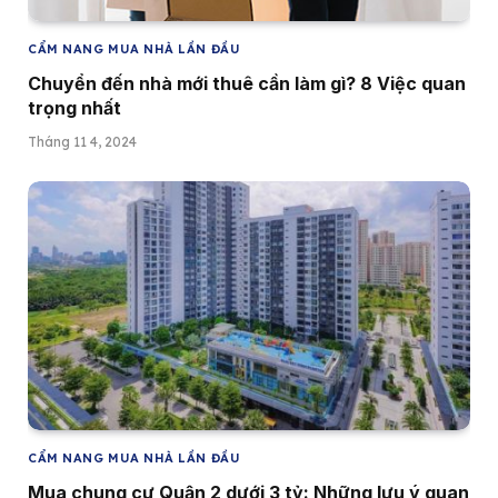
CẨM NANG MUA NHÀ LẦN ĐẦU
Chuyển đến nhà mới thuê cần làm gì? 8 Việc quan
trọng nhất
Tháng 11 4, 2024
CẨM NANG MUA NHÀ LẦN ĐẦU
Mua chung cư Quận 2 dưới 3 tỷ: Những lưu ý quan