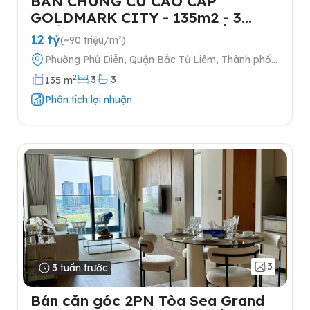
BÁN CHUNG CƯ CAO CẤP
GOLDMARK CITY - 135m2 - 3
NGỦ-TẶNG FULL NỘI THẤT- 2
12 tỷ
(~90 triệu/m²)
SLOT Ô TÔ
Phường Phú Diễn, Quận Bắc Từ Liêm, Thành phố
Hà Nội
2
3
3
135 m
Phân tích lợi nhuận
3
3 tuần trước
Bán căn góc 2PN Tòa Sea Grand