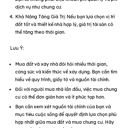
dịch vụ như chung cư.
Khả Năng Tăng Giá Trị: Nếu bạn lựa chọn vị trí
đất tốt và thiết kế nhà hợp lý, giá trị tài sản có
thể tăng theo thời gian.
Lưu Ý:
Mua đất và xây nhà đòi hỏi nhiều thời gian,
công sức và kiến thức về xây dựng. Bạn cần tìm
hiểu về quy trình, giấy tờ và nguồn tài chính.
Đối với người mua nhà lần đầu, việc mua chung
cư có thể đơn giản hơn và ít phức tạp hơn.
Bạn cần xem xét nguồn tài chính của bạn và
mục tiêu cuộc sống để quyết định lựa chọn phù
hợp nhất giữa mua đất và mua chung cư. Hãy