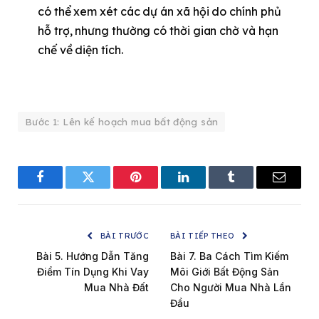
có thể xem xét các dự án xã hội do chính phủ
hỗ trợ, nhưng thường có thời gian chờ và hạn
chế về diện tích.
Bước 1: Lên kế hoạch mua bất động sản
Facebook
Twitter
Pinterest
LinkedIn
Tumblr
Email
BÀI TRƯỚC
BÀI TIẾP THEO
Bài 5. Hướng Dẫn Tăng
Bài 7. Ba Cách Tìm Kiếm
Điểm Tín Dụng Khi Vay
Môi Giới Bất Động Sản
Mua Nhà Đất
Cho Người Mua Nhà Lần
Đầu