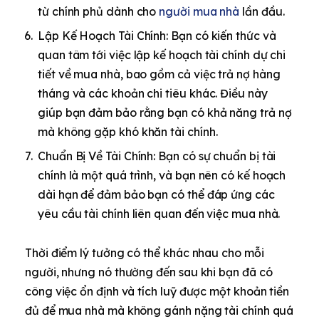
từ chính phủ dành cho
người mua nhà
lần đầu.
Lập Kế Hoạch Tài Chính: Bạn có kiến thức và
quan tâm tới việc lập kế hoạch tài chính dự chi
tiết về mua nhà, bao gồm cả việc trả nợ hàng
tháng và các khoản chi tiêu khác. Điều này
giúp bạn đảm bảo rằng bạn có khả năng trả nợ
mà không gặp khó khăn tài chính.
Chuẩn Bị Về Tài Chính: Bạn có sự chuẩn bị tài
chính là một quá trình, và bạn nên có kế hoạch
dài hạn để đảm bảo bạn có thể đáp ứng các
yêu cầu tài chính liên quan đến việc mua nhà.
Thời điểm lý tưởng có thể khác nhau cho mỗi
người, nhưng nó thường đến sau khi bạn đã có
công việc ổn định và tích luỹ được một khoản tiền
đủ để mua nhà mà không gánh nặng tài chính quá