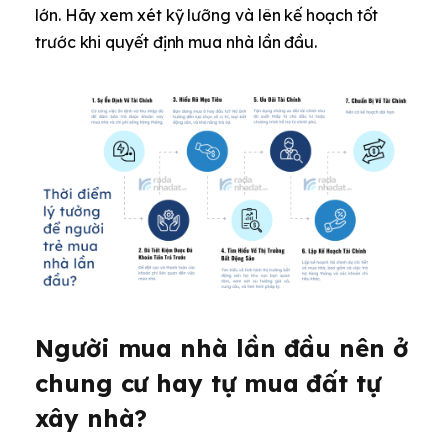
lớn. Hãy xem xét kỹ lưỡng và lên kế hoạch tốt
trước khi quyết định mua nhà lần đầu.
Người mua nhà lần đầu nên ở
chung cư hay tự mua đất tự
xây nhà?