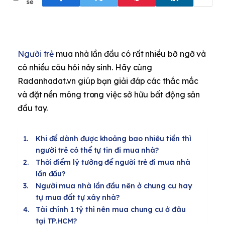
sẻ
Người trẻ
mua nhà lần đầu có rất nhiều bỡ ngỡ và
có nhiều câu hỏi nảy sinh. Hãy cùng
Radanhadat.vn giúp bạn giải đáp các thắc mắc
và đặt nền móng trong việc sở hữu bất động sản
đầu tay.
Khi để dành được khoảng bao nhiêu tiền thì
người trẻ có thể tự tin đi mua nhà?
Thời điểm lý tưởng để người trẻ đi mua nhà
lần đầu?
Người mua nhà lần đầu nên ở chung cư hay
tự mua đất tự xây nhà?
Tài chính 1 tỷ thì nên mua chung cư ở đâu
tại TP.HCM?