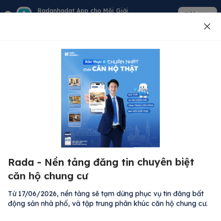
Radanhadat App cho Môi Giới
Tải App
Quản lý giỏ hàng - khách - tin đăng
Đăng tin
500
Lỗi máy chủ ⚠️
Đã xảy ra lỗi. Vui lòng thử lại sau.
Rada - Nền tảng đăng tin chuyên biệt
M
Quay lại trang chủ
căn hộ chung cư
R
Kh
Từ 17/06/2026, nền tảng sẽ tạm dừng phục vụ tin đăng bất
Đă
động sản nhà phố, và tập trung phân khúc căn hộ chung cư.
Bất động sản