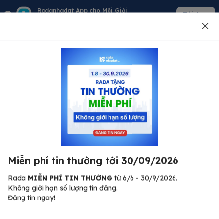
Radanhadat App cho Môi Giới
Tải App
Quản lý giỏ hàng - khách - tin đăng
Đăng tin
500
Lỗi máy chủ ⚠️
Đã xảy ra lỗi. Vui lòng thử lại sau.
Miễn phí tin thường tới 30/09/2026
C
Quay lại trang chủ
R
Rada
MIỄN PHÍ TIN THƯỜNG
từ 6/6 - 30/9/2026.
Không giới hạn số lượng tin đăng.
🏠
Đăng tin ngay!
ư.
Bi
nh
Bất động sản