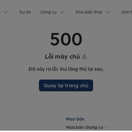
ê
Dự án
Công cụ
Kho kiến thức
Giới 
500
Lỗi máy chủ ⚠️
Đã xảy ra lỗi. Vui lòng thử lại sau.
Quay lại trang chủ
Mua bán
Mua bán chung cư