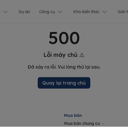
ê
Dự án
Công cụ
Kho kiến thức
Giới 
500
Lỗi máy chủ ⚠️
Đã xảy ra lỗi. Vui lòng thử lại sau.
Quay lại trang chủ
Mua bán
Mua bán chung cư