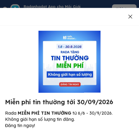
Radanhadat App cho Môi Giới
Tải App
Quản lý giỏ hàng - khách - tin đăng
Đăng tin
500
Lỗi máy chủ ⚠️
Đã xảy ra lỗi. Vui lòng thử lại sau.
Miễn phí tin thường tới 30/09/2026
C
Quay lại trang chủ
R
Rada
MIỄN PHÍ TIN THƯỜNG
từ 6/6 - 30/9/2026.
Không giới hạn số lượng tin đăng.
🏠
Đăng tin ngay!
ư.
Bi
nh
Bất động sản