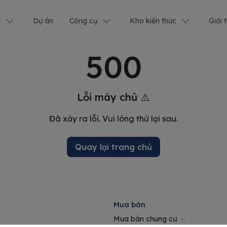
ê
Dự án
Công cụ
Kho kiến thức
Giới 
500
Lỗi máy chủ ⚠️
Đã xảy ra lỗi. Vui lòng thử lại sau.
Quay lại trang chủ
Mua bán
Mua bán chung cư