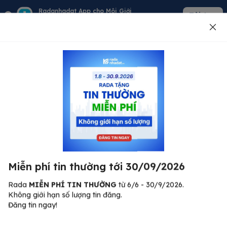
Radanhadat App cho Môi Giới
Tải App
Quản lý giỏ hàng - khách - tin đăng
Đăng tin
500
Lỗi máy chủ ⚠️
Đã xảy ra lỗi. Vui lòng thử lại sau.
Miễn phí tin thường tới 30/09/2026
C
Quay lại trang chủ
R
Rada
MIỄN PHÍ TIN THƯỜNG
từ 6/6 - 30/9/2026.
Không giới hạn số lượng tin đăng.
🏠
Đăng tin ngay!
ư.
Bi
nh
Bất động sản