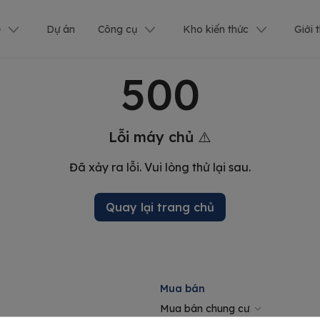
ê
Dự án
Công cụ
Kho kiến thức
Giới 
500
Lỗi máy chủ ⚠️
Đã xảy ra lỗi. Vui lòng thử lại sau.
Quay lại trang chủ
Mua bán
Mua bán chung cư