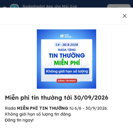
Radanhadat App cho Môi Giới
Tải App
Quản lý giỏ hàng - khách - tin đăng
Đăng tin
500
Lỗi máy chủ ⚠️
Đã xảy ra lỗi. Vui lòng thử lại sau.
Miễn phí tin thường tới 30/09/2026
C
Quay lại trang chủ
R
Rada
MIỄN PHÍ TIN THƯỜNG
từ 6/6 - 30/9/2026.
Không giới hạn số lượng tin đăng.
🏠
Đăng tin ngay!
ư.
Bi
nh
Bất động sản