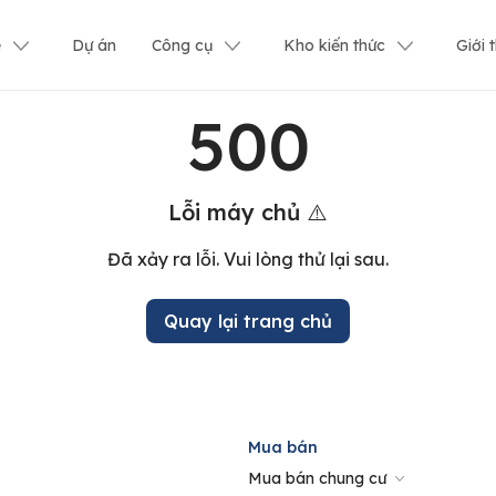
ê
Dự án
Công cụ
Kho kiến thức
Giới 
500
Lỗi máy chủ ⚠️
Đã xảy ra lỗi. Vui lòng thử lại sau.
Quay lại trang chủ
Mua bán
Mua bán chung cư