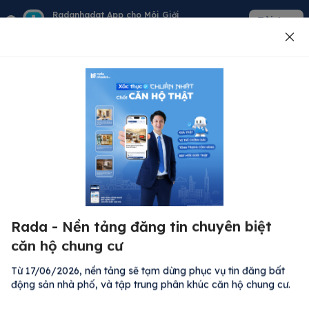
Radanhadat App cho Môi Giới
Tải App
Quản lý giỏ hàng - khách - tin đăng
Đăng tin
500
Lỗi máy chủ ⚠️
Đã xảy ra lỗi. Vui lòng thử lại sau.
Rada - Nền tảng đăng tin chuyên biệt
M
Quay lại trang chủ
căn hộ chung cư
R
Kh
Từ 17/06/2026, nền tảng sẽ tạm dừng phục vụ tin đăng bất
Đă
động sản nhà phố, và tập trung phân khúc căn hộ chung cư.
Bất động sản