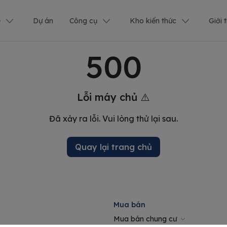
ê
Dự án
Công cụ
Kho kiến thức
Giới 
500
Lỗi máy chủ ⚠️
Đã xảy ra lỗi. Vui lòng thử lại sau.
Quay lại trang chủ
Mua bán
Mua bán chung cư