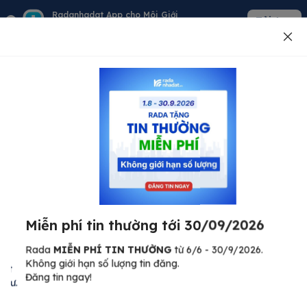
Radanhadat App cho Môi Giới
Tải App
Quản lý giỏ hàng - khách - tin đăng
Đăng tin
500
Lỗi máy chủ ⚠️
Đã xảy ra lỗi. Vui lòng thử lại sau.
Miễn phí tin thường tới 30/09/2026
C
Quay lại trang chủ
R
Rada
MIỄN PHÍ TIN THƯỜNG
từ 6/6 - 30/9/2026.
Không giới hạn số lượng tin đăng.
🏠
Đăng tin ngay!
ư.
Bi
nh
Bất động sản