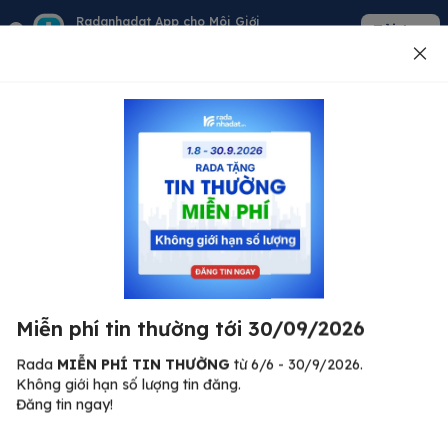
Radanhadat App cho Môi Giới
Tải App
Quản lý giỏ hàng - khách - tin đăng
Đăng tin
500
Lỗi máy chủ ⚠️
Đã xảy ra lỗi. Vui lòng thử lại sau.
Miễn phí tin thường tới 30/09/2026
C
Quay lại trang chủ
R
Rada
MIỄN PHÍ TIN THƯỜNG
từ 6/6 - 30/9/2026.
Không giới hạn số lượng tin đăng.
🏠
Đăng tin ngay!
ư.
Bi
nh
Bất động sản