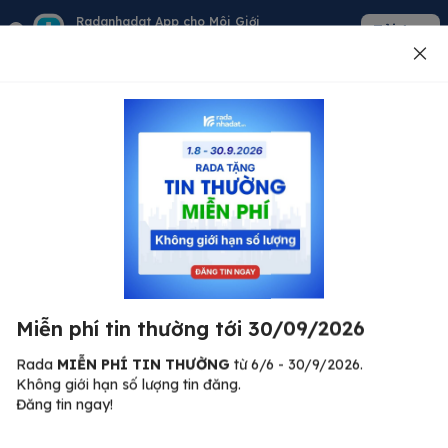
Radanhadat App cho Môi Giới
Tải App
Quản lý giỏ hàng - khách - tin đăng
Đăng tin
500
Lỗi máy chủ ⚠️
Đã xảy ra lỗi. Vui lòng thử lại sau.
Miễn phí tin thường tới 30/09/2026
C
Quay lại trang chủ
R
Rada
MIỄN PHÍ TIN THƯỜNG
từ 6/6 - 30/9/2026.
Không giới hạn số lượng tin đăng.
🏠
Đăng tin ngay!
ư.
Bi
nh
Bất động sản