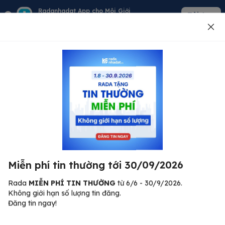
Radanhadat App cho Môi Giới
Tải App
Quản lý giỏ hàng - khách - tin đăng
Đăng tin
500
Lỗi máy chủ ⚠️
Đã xảy ra lỗi. Vui lòng thử lại sau.
Miễn phí tin thường tới 30/09/2026
C
Quay lại trang chủ
R
Rada
MIỄN PHÍ TIN THƯỜNG
từ 6/6 - 30/9/2026.
Không giới hạn số lượng tin đăng.
🏠
Đăng tin ngay!
ư.
Bi
nh
Bất động sản