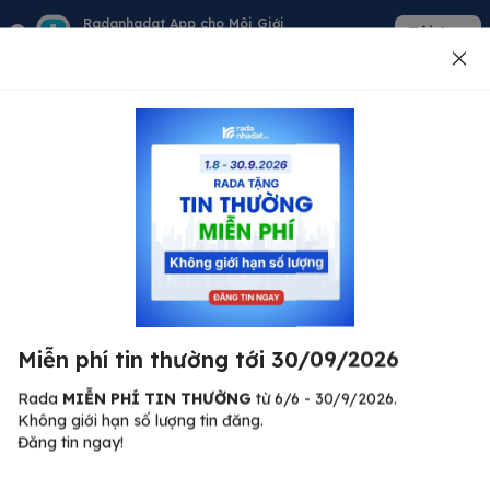
Radanhadat App cho Môi Giới
Tải App
Quản lý giỏ hàng - khách - tin đăng
Đăng tin
500
Lỗi máy chủ ⚠️
Đã xảy ra lỗi. Vui lòng thử lại sau.
Miễn phí tin thường tới 30/09/2026
C
Quay lại trang chủ
R
Rada
MIỄN PHÍ TIN THƯỜNG
từ 6/6 - 30/9/2026.
Không giới hạn số lượng tin đăng.
🏠
Đăng tin ngay!
ư.
Bi
nh
Bất động sản