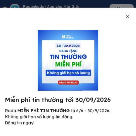
Radanhadat App cho Môi Giới
Tải App
Quản lý giỏ hàng - khách - tin đăng
Đăng tin
500
Lỗi máy chủ ⚠️
Đã xảy ra lỗi. Vui lòng thử lại sau.
Miễn phí tin thường tới 30/09/2026
C
Quay lại trang chủ
R
Rada
MIỄN PHÍ TIN THƯỜNG
từ 6/6 - 30/9/2026.
Không giới hạn số lượng tin đăng.
🏠
Đăng tin ngay!
ư.
Bi
nh
Bất động sản