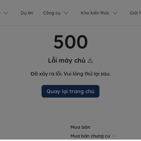
ê
Dự án
Công cụ
Kho kiến thức
Giới 
500
Lỗi máy chủ ⚠️
Đã xảy ra lỗi. Vui lòng thử lại sau.
Quay lại trang chủ
Mua bán
Mua bán chung cư