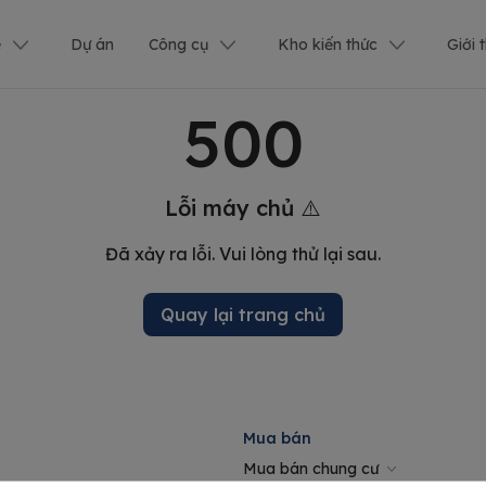
ê
Dự án
Công cụ
Kho kiến thức
Giới 
500
Lỗi máy chủ ⚠️
Đã xảy ra lỗi. Vui lòng thử lại sau.
Quay lại trang chủ
Mua bán
Mua bán chung cư