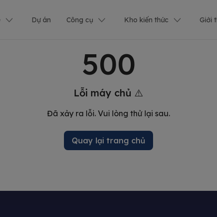
ê
Dự án
Công cụ
Kho kiến thức
Giới 
500
Lỗi máy chủ ⚠️
Đã xảy ra lỗi. Vui lòng thử lại sau.
Quay lại trang chủ