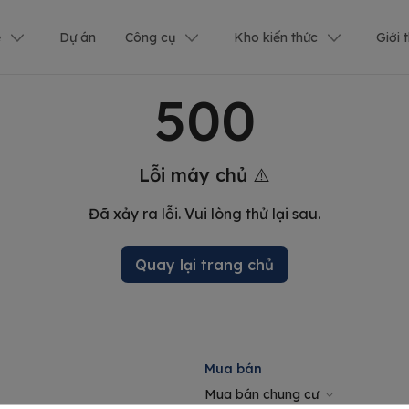
ê
Dự án
Công cụ
Kho kiến thức
Giới 
500
Lỗi máy chủ ⚠️
Đã xảy ra lỗi. Vui lòng thử lại sau.
Quay lại trang chủ
Mua bán
Mua bán chung cư