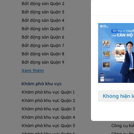
Bất động sản Quận 2
Masteri Cen
Bất động sản Quận 3
Lumière Bo
Bất động sản Quận 4
Akari City
Bất động sản Quận 5
Mizuki Par
Bất động sản Quận 6
The Metrop
Bất động sản Quận 7
Vinhomes C
Bất động sản Quận 8
Vinhomes 
Bất động sản Quận 9
Vinhomes G
Khám phá khu vực
Thông tin 
Khám phá khu vực Quận 1
Đăng tin b
Không hiện l
Khám phá khu vực Quận 2
Kinh nghiệ
Khám phá khu vực Quận 3
Chứng chỉ 
Khám phá khu vực Quận 4
Gói đăng t
Khám phá khu vực Quận 5
Công cụ ki