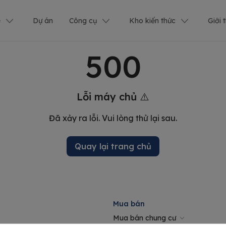
ê
Dự án
Công cụ
Kho kiến thức
Giới 
500
Lỗi máy chủ ⚠️
Đã xảy ra lỗi. Vui lòng thử lại sau.
Quay lại trang chủ
Mua bán
Mua bán chung cư