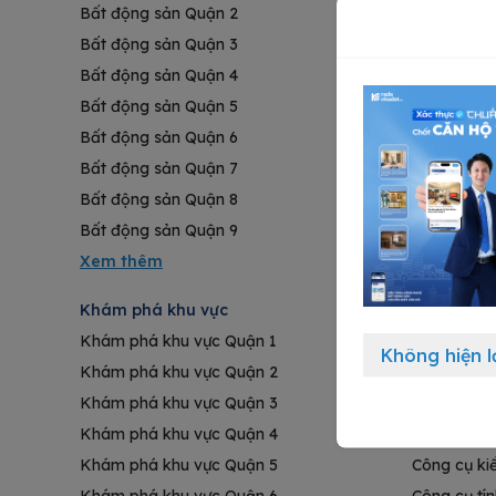
Bất động sản Quận 2
Masteri Cen
Bất động sản Quận 3
Lumière Bo
Bất động sản Quận 4
Akari City
Bất động sản Quận 5
Mizuki Par
Bất động sản Quận 6
The Metrop
Bất động sản Quận 7
Vinhomes C
Bất động sản Quận 8
Vinhomes 
Bất động sản Quận 9
Vinhomes G
Khám phá khu vực
Thông tin 
Khám phá khu vực Quận 1
Đăng tin b
Không hiện l
Khám phá khu vực Quận 2
Kinh nghiệ
Khám phá khu vực Quận 3
Chứng chỉ 
Khám phá khu vực Quận 4
Gói đăng t
Khám phá khu vực Quận 5
Công cụ ki