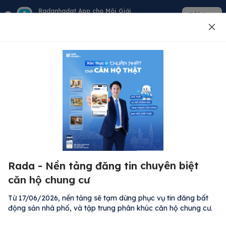
Radanhadat App cho Môi Giới
Tải App
Quản lý giỏ hàng - khách - tin đăng
Đăng tin
500
Lỗi máy chủ ⚠️
Đã xảy ra lỗi. Vui lòng thử lại sau.
Rada - Nền tảng đăng tin chuyên biệt
M
Quay lại trang chủ
căn hộ chung cư
R
Kh
Từ 17/06/2026, nền tảng sẽ tạm dừng phục vụ tin đăng bất
Đă
động sản nhà phố, và tập trung phân khúc căn hộ chung cư.
Bất động sản