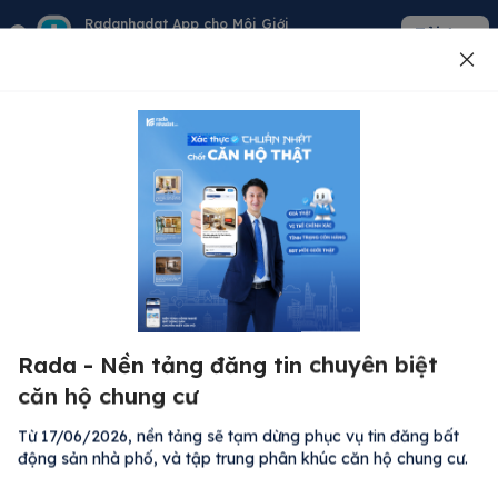
Radanhadat App cho Môi Giới
Tải App
Quản lý giỏ hàng - khách - tin đăng
Đăng tin
500
Lỗi máy chủ ⚠️
Đã xảy ra lỗi. Vui lòng thử lại sau.
Rada - Nền tảng đăng tin chuyên biệt
M
Quay lại trang chủ
căn hộ chung cư
R
Kh
Từ 17/06/2026, nền tảng sẽ tạm dừng phục vụ tin đăng bất
Đă
động sản nhà phố, và tập trung phân khúc căn hộ chung cư.
Bất động sản