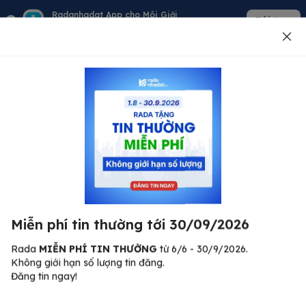
Radanhadat App cho Môi Giới
Tải App
Quản lý giỏ hàng - khách - tin đăng
Đăng tin
500
Lỗi máy chủ ⚠️
Đã xảy ra lỗi. Vui lòng thử lại sau.
Miễn phí tin thường tới 30/09/2026
C
Quay lại trang chủ
R
Rada
MIỄN PHÍ TIN THƯỜNG
từ 6/6 - 30/9/2026.
Không giới hạn số lượng tin đăng.
🏠
Đăng tin ngay!
ư.
Bi
nh
Bất động sản