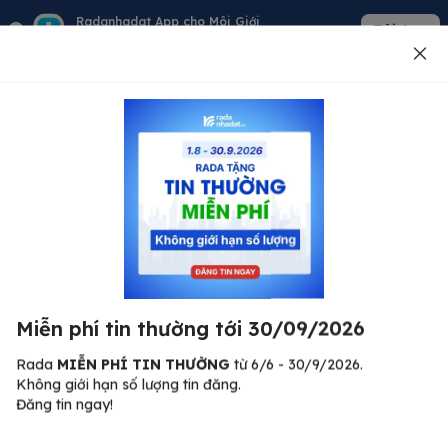
Radanhadat App cho Môi Giới
Tải App
Quản lý giỏ hàng - khách - tin đăng
Đăng tin
500
Lỗi máy chủ ⚠️
Đã xảy ra lỗi. Vui lòng thử lại sau.
Miễn phí tin thường tới 30/09/2026
C
Quay lại trang chủ
R
Rada
MIỄN PHÍ TIN THƯỜNG
từ 6/6 - 30/9/2026.
Không giới hạn số lượng tin đăng.
🏠
Đăng tin ngay!
ư.
Bi
nh
Bất động sản