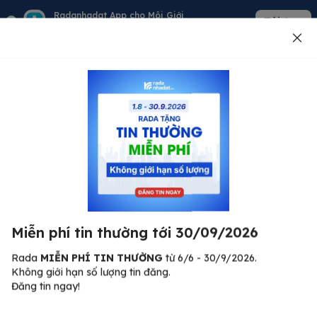
Radanhadat App cho Môi Giới
Tải App
Quản lý giỏ hàng - khách - tin đăng
Đăng tin
500
Lỗi máy chủ ⚠️
Đã xảy ra lỗi. Vui lòng thử lại sau.
Miễn phí tin thường tới 30/09/2026
C
Quay lại trang chủ
R
Rada
MIỄN PHÍ TIN THƯỜNG
từ 6/6 - 30/9/2026.
Không giới hạn số lượng tin đăng.
🏠
Đăng tin ngay!
ư.
Bi
nh
Bất động sản