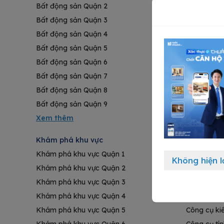
Bất động sản Quận 2
Masteri Cen
Bất động sản Quận 3
Lumière Bo
Bất động sản Quận 4
Akari City
Bất động sản Quận 5
Mizuki Par
Bất động sản Quận 6
The Metrop
Bất động sản Quận 7
Vinhomes C
Bất động sản Quận 8
Vinhomes 
Bất động sản Quận 9
Vinhomes G
Khám phá khu vực
Thông tin 
Khám phá khu vực Quận 1
Đăng tin b
Không hiện l
Khám phá khu vực Quận 2
Kinh nghiệ
Khám phá khu vực Quận 3
Chứng chỉ 
Khám phá khu vực Quận 4
Gói đăng t
Khám phá khu vực Quận 5
Công cụ ki