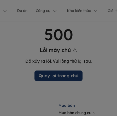
ê
Dự án
Công cụ
Kho kiến thức
Giới 
500
Lỗi máy chủ ⚠️
Đã xảy ra lỗi. Vui lòng thử lại sau.
Quay lại trang chủ
Mua bán
Mua bán chung cư