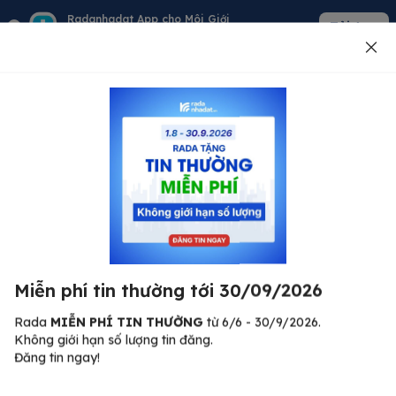
Radanhadat App cho Môi Giới
Tải App
Quản lý giỏ hàng - khách - tin đăng
Đăng tin
500
Lỗi máy chủ ⚠️
Đã xảy ra lỗi. Vui lòng thử lại sau.
Miễn phí tin thường tới 30/09/2026
C
Quay lại trang chủ
R
Rada
MIỄN PHÍ TIN THƯỜNG
từ 6/6 - 30/9/2026.
Không giới hạn số lượng tin đăng.
🏠
Đăng tin ngay!
ư.
Bi
nh
Bất động sản