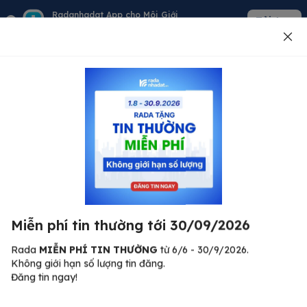
Radanhadat App cho Môi Giới
Tải App
Quản lý giỏ hàng - khách - tin đăng
Đăng tin
500
Lỗi máy chủ ⚠️
Đã xảy ra lỗi. Vui lòng thử lại sau.
Miễn phí tin thường tới 30/09/2026
C
Quay lại trang chủ
R
Rada
MIỄN PHÍ TIN THƯỜNG
từ 6/6 - 30/9/2026.
Không giới hạn số lượng tin đăng.
🏠
Đăng tin ngay!
ư.
Bi
nh
Bất động sản