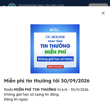
Radanhadat App cho Môi Giới
Tải App
Quản lý giỏ hàng - khách - tin đăng
Đăng tin
500
Lỗi máy chủ ⚠️
Đã xảy ra lỗi. Vui lòng thử lại sau.
Miễn phí tin thường tới 30/09/2026
C
Quay lại trang chủ
R
Rada
MIỄN PHÍ TIN THƯỜNG
từ 6/6 - 30/9/2026.
Không giới hạn số lượng tin đăng.
🏠
Đăng tin ngay!
ư.
Bi
nh
Bất động sản