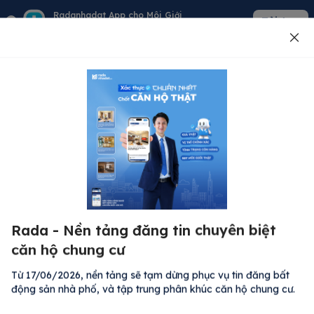
Radanhadat App cho Môi Giới
Tải App
Quản lý giỏ hàng - khách - tin đăng
Đăng tin
500
Lỗi máy chủ ⚠️
Đã xảy ra lỗi. Vui lòng thử lại sau.
Rada - Nền tảng đăng tin chuyên biệt
M
Quay lại trang chủ
căn hộ chung cư
R
Kh
Từ 17/06/2026, nền tảng sẽ tạm dừng phục vụ tin đăng bất
Đă
động sản nhà phố, và tập trung phân khúc căn hộ chung cư.
Bất động sản