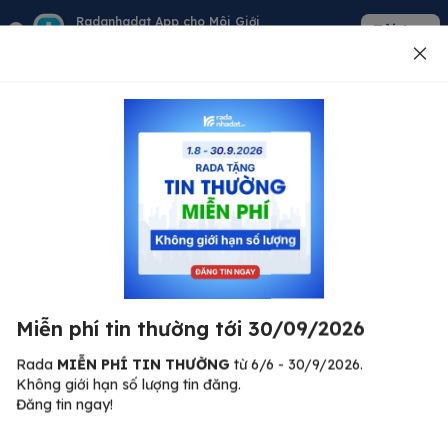
Radanhadat App cho Môi Giới
Tải App
Quản lý giỏ hàng - khách - tin đăng
Đăng tin
500
Lỗi máy chủ ⚠️
Đã xảy ra lỗi. Vui lòng thử lại sau.
Miễn phí tin thường tới 30/09/2026
C
Quay lại trang chủ
R
Rada
MIỄN PHÍ TIN THƯỜNG
từ 6/6 - 30/9/2026.
Không giới hạn số lượng tin đăng.
🏠
Đăng tin ngay!
ư.
Bi
nh
Bất động sản