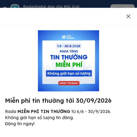
Radanhadat App cho Môi Giới
Tải App
Quản lý giỏ hàng - khách - tin đăng
Đăng tin
500
Lỗi máy chủ ⚠️
Đã xảy ra lỗi. Vui lòng thử lại sau.
Miễn phí tin thường tới 30/09/2026
C
Quay lại trang chủ
R
Rada
MIỄN PHÍ TIN THƯỜNG
từ 6/6 - 30/9/2026.
Không giới hạn số lượng tin đăng.
🏠
Đăng tin ngay!
ư.
Bi
nh
Bất động sản